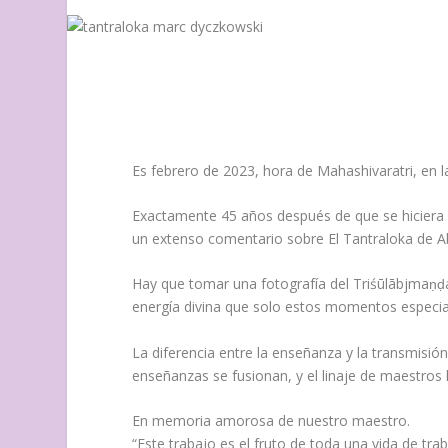
Es febrero de 2023, hora de Mahashivaratri, en l
Exactamente 45 años después de que se hiciera l
un extenso comentario sobre El Tantraloka de Ab
Hay que tomar una fotografía del Triśūlābjmaṇḍa
energía divina que solo estos momentos especiale
La diferencia entre la enseñanza y la transmisió
enseñanzas se fusionan, y el linaje de maestros h
En memoria amorosa de nuestro maestro.
“Este trabajo es el fruto de toda una vida de trab