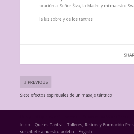
oración al Señor Śiva, la Madre y mi maestro S
la luz sobre y de los tantras
SHAR
PREVIOUS
Siete efectos espirituales de un masaje tántrico
Designed by
| Powered by
Elegant Themes
WordPress
Inicio
Que es Tantra
Talleres, Retiros y Formación Pres
suscríbete a nuestro boletín
English