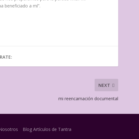
a beneficiado a mí”.
RATE:
NEXT
mi reencarnación documental
Nosotros
Blog Artículos de Tantra