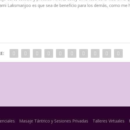
wami Laksmanjoo es que sea de beneficio para los demás, como me h
E:
enciales
Masaje Tántrico y Sesiones Privadas
Talleres Virtuales