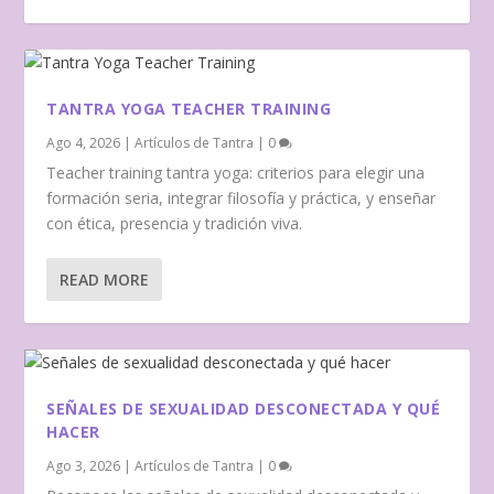
TANTRA YOGA TEACHER TRAINING
Ago 4, 2026
|
Artículos de Tantra
|
0
Teacher training tantra yoga: criterios para elegir una
formación seria, integrar filosofía y práctica, y enseñar
con ética, presencia y tradición viva.
READ MORE
SEÑALES DE SEXUALIDAD DESCONECTADA Y QUÉ
PRÁCTICAS PARA CONECTAR CON TU PAREJA
GUÍA DE CHAKRAS Y SEXUALIDAD CONSCIENTE
HACER
SEÑALES DE SEXUALIDAD DESCONECTADA Y QUÉ
HACER
Ago 3, 2026
|
Artículos de Tantra
|
0