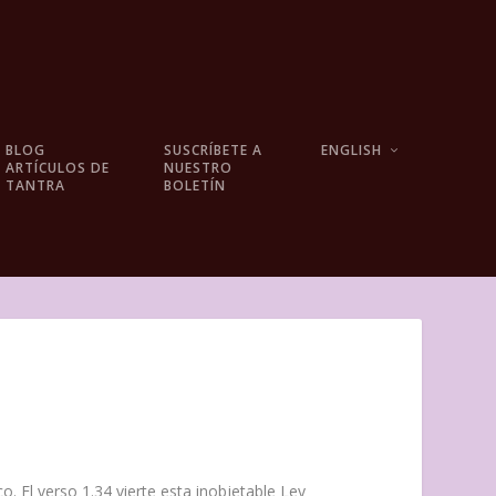
BLOG
SUSCRÍBETE A
ENGLISH
ARTÍCULOS DE
NUESTRO
TANTRA
BOLETÍN
. El verso 1.34 vierte esta inobjetable Ley