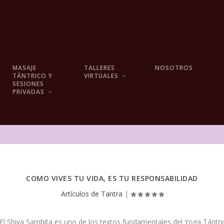
MASAJE
TALLERES
NOSOTROS
TÁNTRICO Y
VIRTUALES
SESIONES
PRIVADAS
COMO VIVES TU VIDA, ES TU RESPONSABILIDAD
Artículos de Tantra
|
El Shiva Samhita es uno de los textos fundamentales del Yoga Tántrico