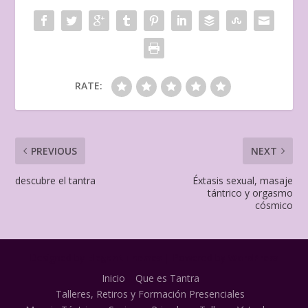
RATE:
PREVIOUS
NEXT
descubre el tantra
Éxtasis sexual, masaje
tántrico y orgasmo
cósmico
Designed by
| Powered by
Elegant Themes
WordPress
Inicio
Que es Tantra
Talleres, Retiros y Formación Presenciales