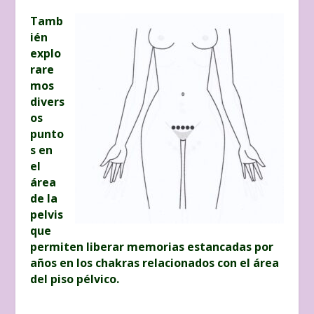
Tamb
ién
explo
rare
mos
divers
os
punto
s en
el
área
de la
pelvis
que
permiten liberar memorias estancadas por
años en los chakras relacionados con el área
del piso pélvico.