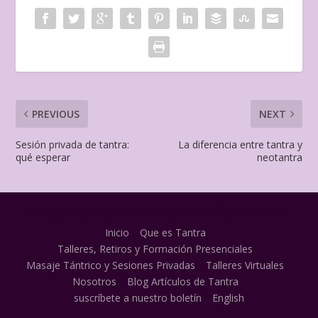
PREVIOUS
NEXT
Sesión privada de tantra:
La diferencia entre tantra y
qué esperar
neotantra
Designed by
| Powered by
Elegant Themes
WordPress
Inicio
Que es Tantra
Talleres, Retiros y Formación Presenciales
Masaje Tántrico y Sesiones Privadas
Talleres Virtuales
Nosotros
Blog Artículos de Tantra
suscríbete a nuestro boletín
English