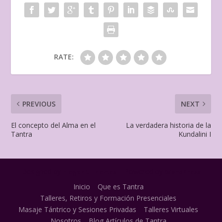
RATE:
PREVIOUS
NEXT
El concepto del Alma en el
La verdadera historia de la
Tantra
Kundalini I
Designed by
| Powered by
Elegant Themes
WordPress
Inicio
Que es Tantra
Talleres, Retiros y Formación Presenciales
Masaje Tántrico y Sesiones Privadas
Talleres Virtuales
Nosotros
Blog Artículos de Tantra