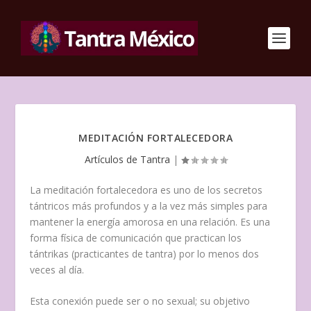
MEDITACIÓN FORTALECEDORA
Artículos de Tantra
|
La meditación fortalecedora es uno de los secretos
tántricos más profundos y a la vez más simples para
mantener la energía amorosa en una relación. Es una
forma física de comunicación que practican los
tántrikas (practicantes de tantra) por lo menos dos
veces al día.
Esta conexión puede ser o no sexual; su objetivo