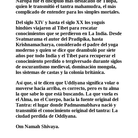
Naropa fue el discípulo más destacado de Tilopa,
quien le transmitió el tantra mahamudra, el más
complicado de entender para los simples mortales.
Del siglo XIV y hasta el siglo XX los yoguis
hindúes viajaron al Tíbet para rescatar
conocimientos que se perdieron en La India. Desde
Svatmarama el autor del Pradipika, hasta
Krishnamacharya, considerado el padre del yoga
moderno y quien se dice que deambuló por siete
años por todo India y el Tíbet para recuperar el
conocimiento perdido o tergiversado durante siglos
de oscurantismo medieval, dominación mongola,
los sistemas de castas y la colonia británica.
Así que, si te dicen que Uddiyana significa volar o
moverse hacia arriba, es correcto, pero es tu alma
la que sabe lo que está buscando. La que vuela es
el Alma, no el Cuerpo, hacia la fuente original del
Tantra: el lugar donde Padmasmabhava nació y
transmitió el conocimiento original del tantra: La
ciudad perdida de Oddiyana.
Om Namah Shivaya.