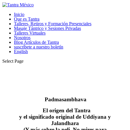
Inicio
Que es Tantra
Talleres, Retiros y Formación Presenciales
Masaje Tántrico y Sesiones Privadas
Talleres Virtuales
Nosotros
Blog Artículos de Tantra
suscríbete a nuestro boletín
English
Select Page
Padmasambhava
El origen del Tantra
y el significado original de Uddiyana y
Jalandhara
(Y más sobre la peli, No mires para