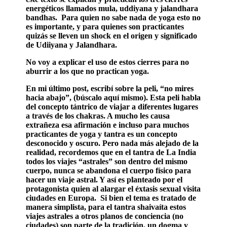
energéticos llamados mula, uddiyana y jalandhara
bandhas. Para quien no sabe nada de yoga esto no
es importante, y para quienes son practicantes
quizás se lleven un shock en el origen y significado
de Udiiyana y Jalandhara.
No voy a explicar el uso de estos cierres para no
aburrir a los que no practican yoga.
En mi último post, escribí sobre la peli, “no mires
hacia abajo”, (búscalo aquí mismo). Esta peli habla
del concepto tántrico de viajar a diferentes lugares
a través de los chakras. A mucho les causa
extrañeza esa afirmación e incluso para muchos
practicantes de yoga y tantra es un concepto
desconocido y oscuro. Pero nada más alejado de la
realidad, recordemos que en el tantra de La India
todos los viajes “astrales” son dentro del mismo
cuerpo, nunca se abandona el cuerpo físico para
hacer un viaje astral. Y así es planteado por el
protagonista quien al alargar el éxtasis sexual visita
ciudades en Europa. Si bien el tema es tratado de
manera simplista, para el tantra shaivaíta estos
viajes astrales a otros planos de conciencia (no
ciudades) son parte de la tradición, un dogma y