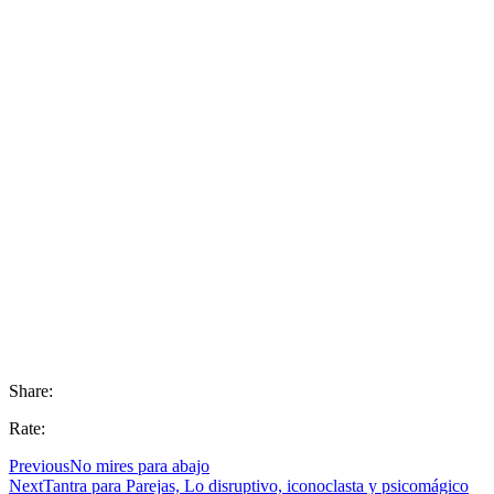
Share:
Rate:
Previous
No mires para abajo
Next
Tantra para Parejas, Lo disruptivo, iconoclasta y psicomágico